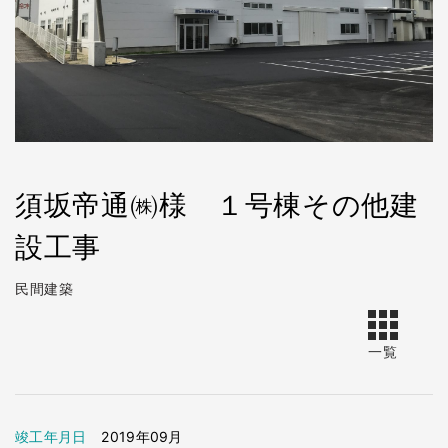
須坂帝通㈱様 １号棟その他建
設工事
民間建築
一覧
竣工年月日
2019年09月