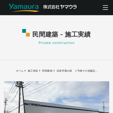
民間建築 - 施工実績
Private construction
ホーム
施工実績
民間建築
須坂帝通㈱様 １号棟その他建設
…