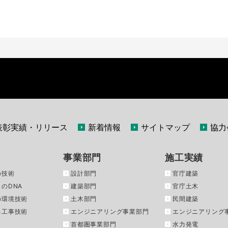
表彰実績・リリース
新着情報
サイトマップ
協力
事業部門
施工実績
の技術
設計部門
官庁建築
のDNA
建築部門
官庁土木
の環境技術
土木部門
民間建築
る工事技術
エンジニアリング事業部門
エンジニアリング
首都圏事業部門
水力発電