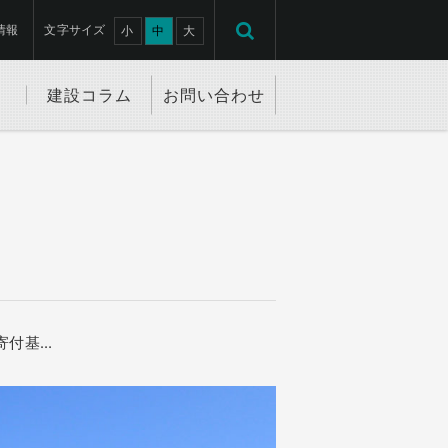
情報
文字サイズ
小
中
大
建設コラム
お問い合わせ
寄付基
…