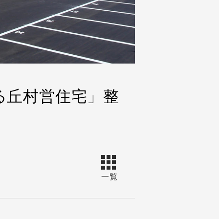
る丘村営住宅」整
一覧