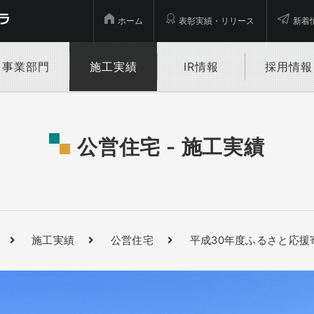
ホーム
表彰実績・リリース
新着
事業部門
施工実績
IR情報
採用情報
公営住宅 - 施工実績
施工実績
公営住宅
平成30年度ふるさと応援