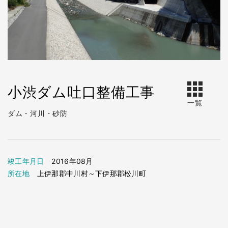
小渋ダム吐口整備工事
一覧
ダム・河川・砂防
竣工年月日
2016年08月
所在地
上伊那郡中川村～下伊那郡松川町