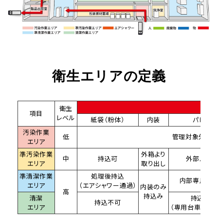
衛生エリアの定義
衛生
項目
レベル
紙袋（粉体）
内装
パレット
汚染作業
低
管理対象外
エリア
準汚染作業
外箱より
中
持込可
外部パレッ
エリア
取り出し
準清潔作業
処理後持込
内部専用パレ
エリア
（エアシャワー通過）
内装のみ
高
持込み
清潔
持込不可
持込不可
エリア
（専用台車に積