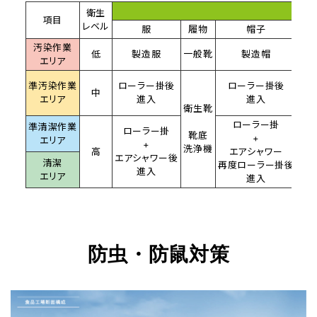
人
衛生
項目
レベル
服
履物
帽子
汚染作業
低
製造服
一般靴
製造帽
エリア
準汚染作業
ローラー掛後
ローラー掛後
中
手
エリア
進入
進入
衛生靴
ローラー掛
準清潔作業
ローラー掛
靴底
+
エリア
+
洗浄機
高
エアシャワー
エアシャワー後
清潔
再度ローラー掛後
進入
エリア
進入
防虫・防鼠対策