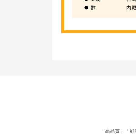
● 酢 内堀醸
「高品質」「顧