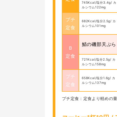
745Kcal/塩分3.4g/ カ
ルシウム122mg
プチ
682Kcal/塩分2.5g/ カ
ルシウム101mg
定食
鯖の磯部天ぷら
Ｂ
定食
721Kcal/塩分2.5g/ カ
ルシウム158mg
プチ
658Kcal/塩分1.6g/ カ
ルシウム137mg
定食
プチ定食：定食より軽めの量