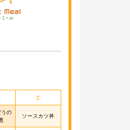
土
ぼうの
ソースカツ丼
煮