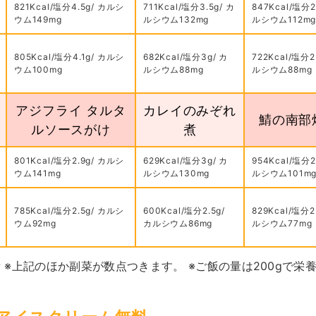
821Kcal/塩分4.5g/ カルシ
711Kcal/塩分3.5g/ カ
847Kcal/塩分2
ウム149mg
ルシウム132mg
ルシウム112m
805Kcal/塩分4.1g/ カルシ
682Kcal/塩分3g/ カ
722Kcal/塩分2
ウム100mg
ルシウム88mg
ルシウム88mg
アジフライ タルタ
カレイのみぞれ
鯖の南部
ルソースがけ
煮
801Kcal/塩分2.9g/ カルシ
629Kcal/塩分3g/ カ
954Kcal/塩分2
ウム141mg
ルシウム130mg
ルシウム101m
785Kcal/塩分2.5g/ カルシ
600Kcal/塩分2.5g/
829Kcal/塩分2
ウム92mg
カルシウム86mg
ルシウム77mg
 ※上記のほか副菜が数点つきます。 ※ご飯の量は200gで栄