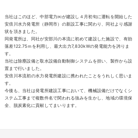
当社はこのほど、中部電力㈱が建設し４月初旬に運転を開始した
安倍川水力発電所（静岡市）の新設工事に関わり、同社より感謝
状を頂きました。
同発電所は、同社が安部川の本流に初めて建設した施設で、有効
落差122.75ｍを利用し、最大出力7,830kWの発電能力を誇りま
す。
当社は除塵設備と取水設備自動制御システムを担い、製作から設
置まで行いました。
安倍川本流初の水力発電所建設に携われたことをうれしく思いま
す。
今後も、当社は発電所建設工事において、機械設備だけでなくシ
ステム工事まで複数件名で関われる強みを生かし、地域の環境保
全、脱炭素化に貢献してまいります。