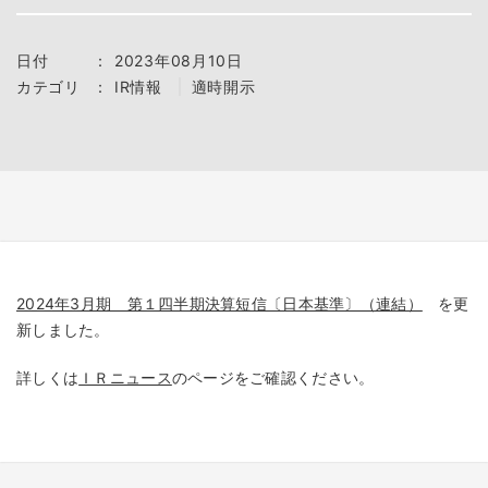
日付
：
2023年08月10日
カテゴリ
：
IR情報
適時開示
2024年3月期 第１四半期決算短信〔日本基準〕（連結）
を更
新しました。
詳しくは
ＩＲニュース
のページをご確認ください。