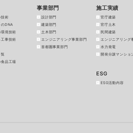
事業部門
施工実績
の技術
設計部門
官庁建築
のDNA
建築部門
官庁土木
の環境技術
土木部門
民間建築
る工事技術
エンジニアリング事業部門
エンジニアリング
首都圏事業部門
水力発電
一覧
開発分譲マンショ
の食品工場
ESG
ESG活動内容