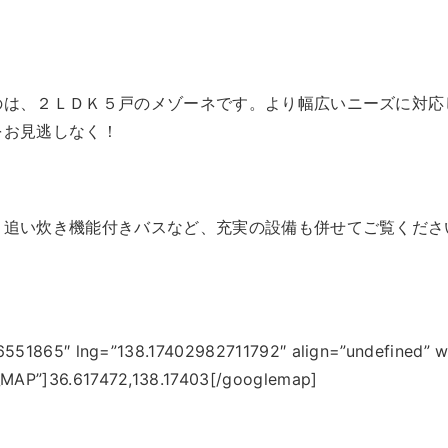
のは、２ＬＤＫ５戸のメゾーネです。より幅広いニーズに対応
をお見逃しなく！
・追い炊き機能付きバスなど、充実の設備も併せてご覧くださ
6551865″ lng=”138.17402982711792″ align=”undefined” w
AP”]36.617472,138.17403[/googlemap]