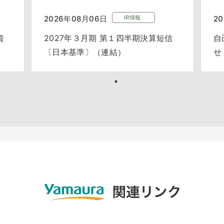
2026年08月06日
IR情報
2
資
2027年３月期 第１四半期決算短信
自
〔日本基準〕（連結）
せ