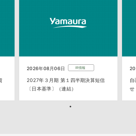
2026年08月06日
IR情報
2
資
2027年３月期 第１四半期決算短信
自
〔日本基準〕（連結）
せ