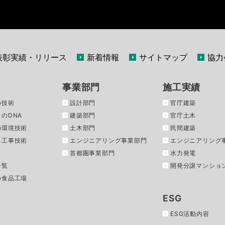
表彰実績・リリース
新着情報
サイトマップ
協力
事業部門
施工実績
の技術
設計部門
官庁建築
のDNA
建築部門
官庁土木
の環境技術
土木部門
民間建築
る工事技術
エンジニアリング事業部門
エンジニアリング
首都圏事業部門
水力発電
一覧
開発分譲マンショ
の食品工場
ESG
ESG活動内容