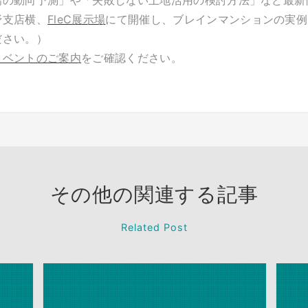
場の動向予測」や「失敗しない土地活用の検討方法」など最新
野支店横、
FleC展示場
にて開催し、ブレインマンションの実例
ださい。）
イベントのご案内
をご確認ください。
その他の関連する記事
Related Post