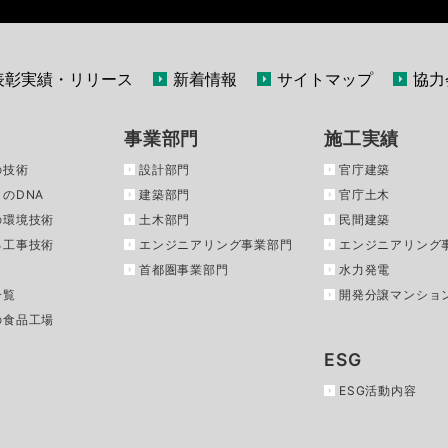
表彰実績・リリース
新着情報
サイトマップ
協力
事業部門
施工実績
の技術
設計部門
官庁建築
のDNA
建築部門
官庁土木
の環境技術
土木部門
民間建築
る工事技術
エンジニアリング事業部門
エンジニアリング
首都圏事業部門
水力発電
一覧
開発分譲マンショ
の食品工場
ESG
ESG活動内容