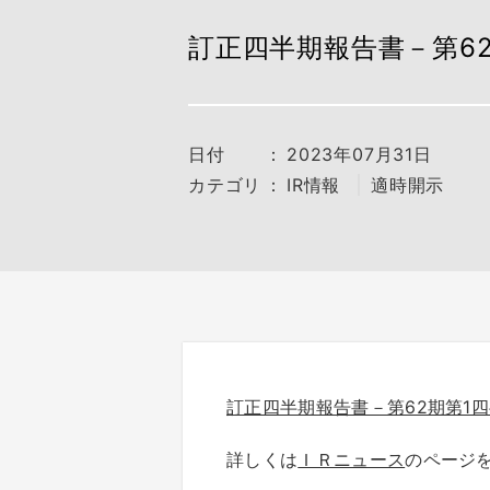
訂正四半期報告書－第62期第1
日付
：
2023年07月31日
カテゴリ
：
IR情報
適時開示
訂正四半期報告書－第62期第1四半期(2
詳しくは
ＩＲニュース
のページ