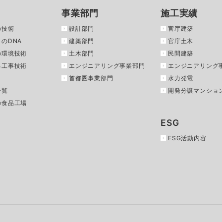
事業部門
施工実績
の技術
設計部門
官庁建築
のDNA
建築部門
官庁土木
の環境技術
土木部門
民間建築
る工事技術
エンジニアリング事業部門
エンジニアリング
首都圏事業部門
水力発電
一覧
開発分譲マンショ
の食品工場
ESG
ESG活動内容