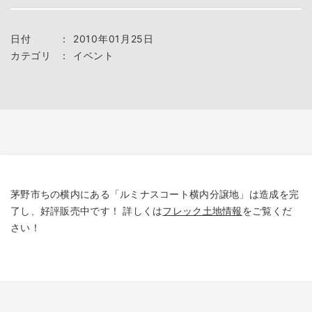
日付
：
2010年01月25日
カテゴリ
：
イベント
茅野市ちの横内にある「ルミナスコート横内分譲地」は造成を完
了し、好評販売中です！ 詳しくは
フレック土地情報
をご覧くだ
さい！