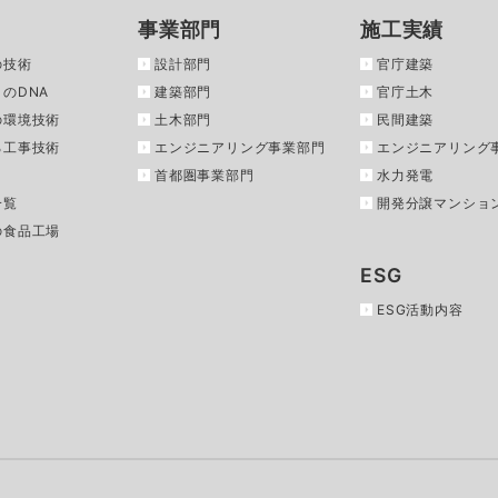
事業部門
施工実績
の技術
設計部門
官庁建築
のDNA
建築部門
官庁土木
の環境技術
土木部門
民間建築
る工事技術
エンジニアリング事業部門
エンジニアリング
首都圏事業部門
水力発電
一覧
開発分譲マンショ
の食品工場
ESG
ESG活動内容