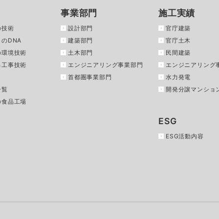
事業部門
施工実績
の技術
設計部門
官庁建築
のDNA
建築部門
官庁土木
の環境技術
土木部門
民間建築
る工事技術
エンジニアリング事業部門
エンジニアリング
首都圏事業部門
水力発電
一覧
開発分譲マンショ
の食品工場
ESG
ESG活動内容