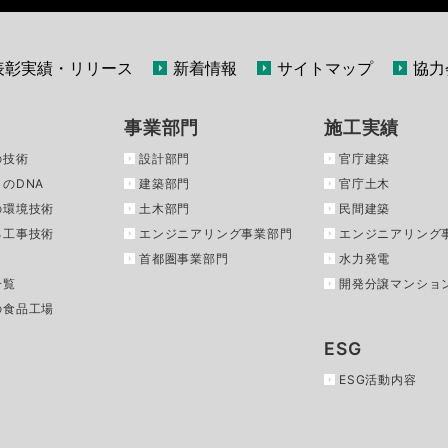
表彰実績・リリース
新着情報
サイトマップ
協力
事業部門
施工実績
の技術
設計部門
官庁建築
のDNA
建築部門
官庁土木
の環境技術
土木部門
民間建築
る工事技術
エンジニアリング事業部門
エンジニアリング
首都圏事業部門
水力発電
一覧
開発分譲マンショ
の食品工場
ESG
ESG活動内容