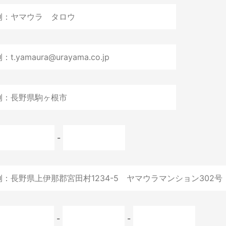
-
-
-