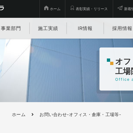
ホーム
表彰実績・リリース
新着
事業部門
施工実績
IR情報
採用情報
オフ
工場
Office 
ホーム
お問い合わせ-オフィス・倉庫・工場等-