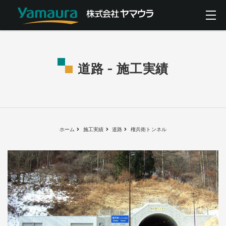
道路 - 施工実績
ホーム
施工実績
道路
権兵衛トンネル