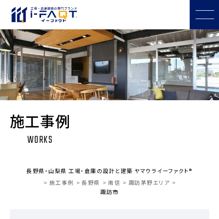
施工事例
WORKS
長野県・山梨県 工場・倉庫の設計と建築 ヤマウライーファクト®
施工事例
長野県
南信
諏訪茅野エリア
諏訪市