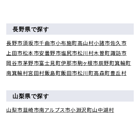
長野県で探す
長野市
須坂市
千曲市
小布施町
高山村
小諸市
佐久市
上田市
松本市
安曇野市
塩尻市
松川村
木曽町
諏訪市
岡谷市
茅野市
富士見町
伊那市
駒ヶ根市
辰野町
箕輪町
南箕輪村
宮田村
飯島町
飯田市
松川町
高森町
豊丘村
山梨県で探す
山梨市
韮崎市
南アルプス市
小淵沢町
山中湖村