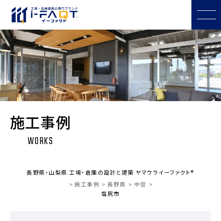
施工事例
WORKS
長野県・山梨県 工場・倉庫の設計と建築 ヤマウライーファクト®
施工事例
長野県
中信
塩尻市