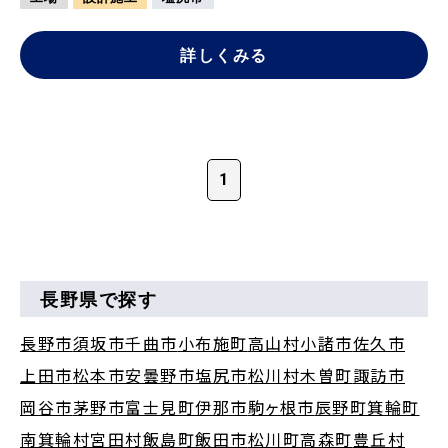
詳しくみる
1
長野県で探す
長野市
須坂市
千曲市
小布施町
高山村
小諸市
佐久市
上田市
松本市
安曇野市
塩尻市
松川村
木曽町
諏訪市
岡谷市
茅野市
富士見町
伊那市
駒ヶ根市
辰野町
箕輪町
南箕輪村
宮田村
飯島町
飯田市
松川町
高森町
豊丘村