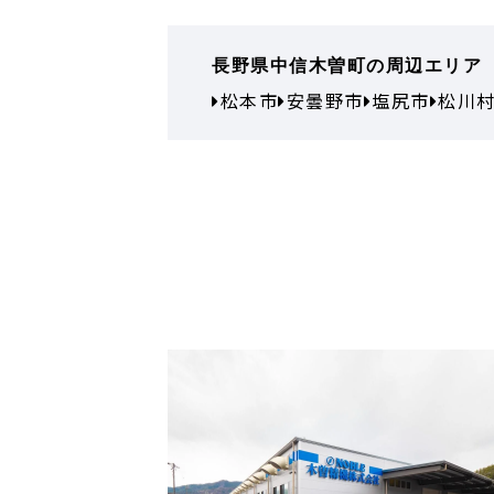
長野県中信木曽町の周辺エリア
松本市
安曇野市
塩尻市
松川