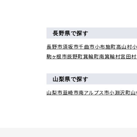
長野県で探す
長野市
須坂市
千曲市
小布施町
高山村
駒ヶ根市
辰野町
箕輪町
南箕輪村
宮田村
山梨県で探す
山梨市
韮崎市
南アルプス市
小淵沢町
山