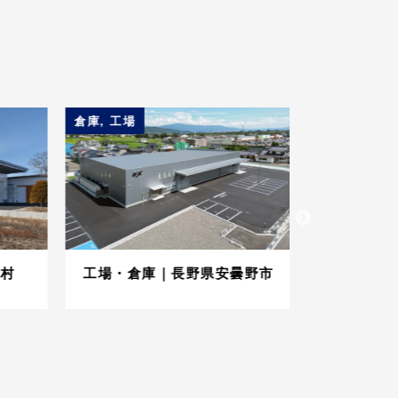
倉庫
,
工場
工場
村
工場・倉庫｜長野県安曇野市
製造工場｜