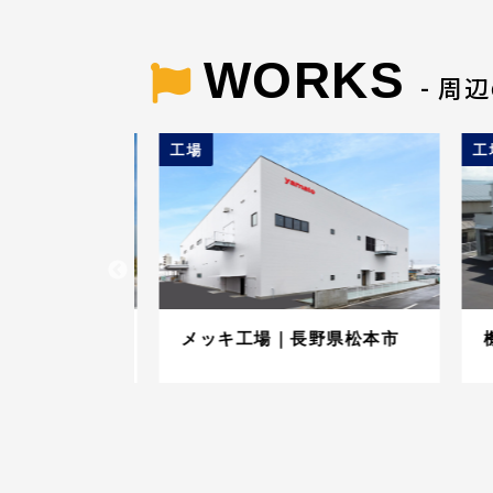
WORKS
- 周
工場
工場
長野県松川村
メッキ工場｜長野県松本市
機