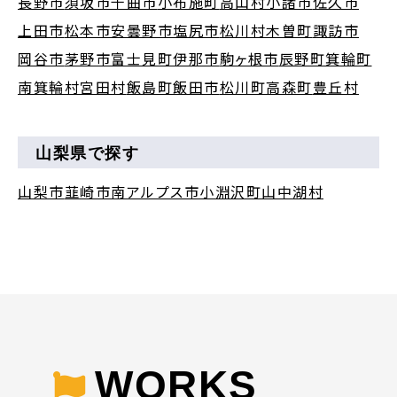
長野市
須坂市
千曲市
小布施町
高山村
小諸市
佐久市
上田市
松本市
安曇野市
塩尻市
松川村
木曽町
諏訪市
岡谷市
茅野市
富士見町
伊那市
駒ヶ根市
辰野町
箕輪町
南箕輪村
宮田村
飯島町
飯田市
松川町
高森町
豊丘村
山梨県で探す
山梨市
韮崎市
南アルプス市
小淵沢町
山中湖村
WORKS