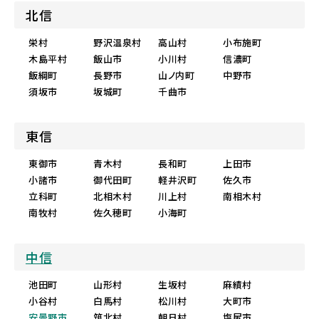
北信
栄村
野沢温泉村
高山村
小布施町
木島平村
飯山市
小川村
信濃町
飯綱町
長野市
山ノ内町
中野市
須坂市
坂城町
千曲市
東信
東御市
青木村
長和町
上田市
小諸市
御代田町
軽井沢町
佐久市
立科町
北相木村
川上村
南相木村
南牧村
佐久穂町
小海町
中信
池田町
山形村
生坂村
麻績村
小谷村
白馬村
松川村
大町市
安曇野市
筑北村
朝日村
塩尻市