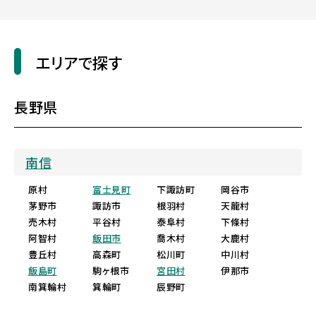
エリアで探す
長野県
南信
原村
富士見町
下諏訪町
岡谷市
茅野市
諏訪市
根羽村
天龍村
売木村
平谷村
泰阜村
下條村
阿智村
飯田市
喬木村
大鹿村
豊丘村
高森町
松川町
中川村
飯島町
駒ヶ根市
宮田村
伊那市
南箕輪村
箕輪町
辰野町