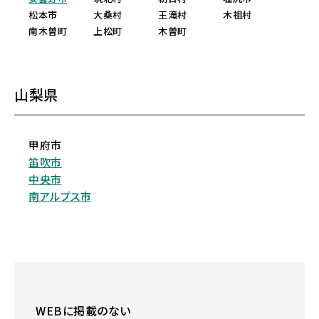
松本市
大桑村
王滝村
木祖村
南木曽町
上松町
木曽町
山梨県
甲府市
笛吹市
中央市
南アルプス市
WEBに掲載のない