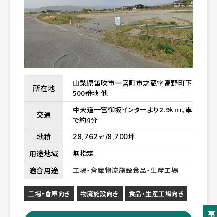
山梨県笛吹市一宮町市之蔵字高野町下
所在地
500番地 他
中央道一宮御坂インターより2.9kｍ、車
交通
で約4分
地積
坪
28,762㎡/8,700
用途地域
無指定
適合用途
工場・倉庫
物流施設
食品・生産工場
工場・倉庫向き
物流施設向き
食品・生産工場向き