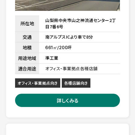
山梨県中央市山之神流通センター2丁
所在地
目7番6号
交通
南アルプスICより車で8分
地積
坪
661㎡/200
用途地域
準工業
適合用途
オフィス・事業拠点
各種店舗
オフィス・事業拠点向き
各種店舗向き
詳しくみる