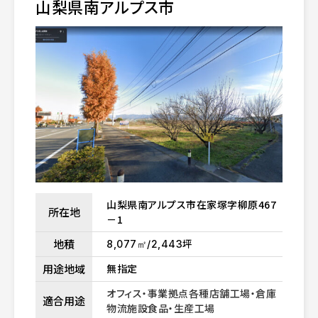
山梨県南アルプス市
山梨県南アルプス市在家塚字柳原467
所在地
－1
地積
坪
8,077㎡/2,443
用途地域
無指定
オフィス・事業拠点
各種店舗
工場・倉庫
適合用途
物流施設
食品・生産工場