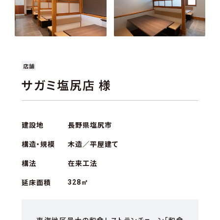
店舗
サガミ塩尻店 様
建設地
長野県塩尻市
構造・規模
木造／平屋建て
構法
在来工法
延床面積
328㎡